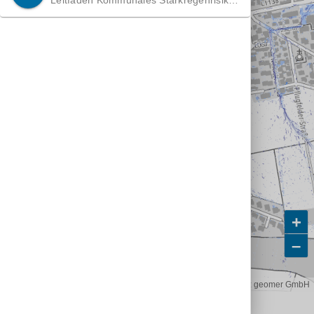
Leitfaden Kommunales Starkregenrisiko
management der LUBW
+
–
Basisk.: © basemap.de / BKG.
| Abflussanimation:
geomer GmbH