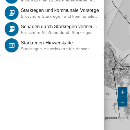
Informationen zu Starkregen-Gefahrenk
arten für hessische Kommunen
Starkregen und kommunale Vorsorge
picture_as_pdf
Broschüre Starkregen und kommunale V
orsorge
Schäden durch Starkregen vermeiden
picture_as_pdf
Broschüre Schäden durch Starkregen ve
rmeiden
Starkregen-Hinweiskarte
web
Starkregen-Hinweiskarte für Hessen
+
–
Basisk.: © basemap.de / BKG.
| Abflussanimation:
geomer GmbH