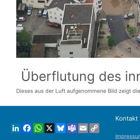
Überflutung des in
Dieses aus der Luft aufgenommene Bild zeigt die
Kontakt
LinkedIn
Facebook
WhatsApp
X
Bluesky
Teams
Email
Copy
Link
Impressu