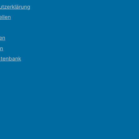
utzerklärung
ellen
ren
en
tenbank