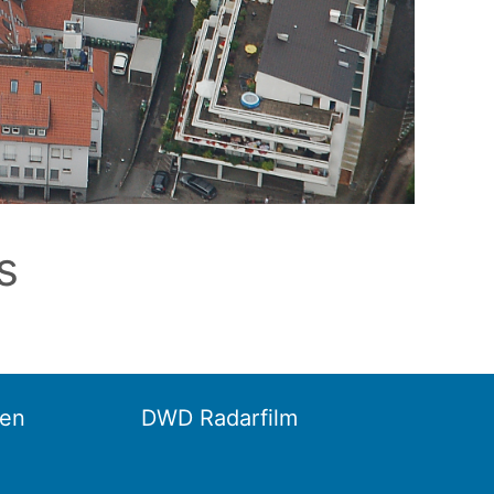
s
en
DWD Radarfilm