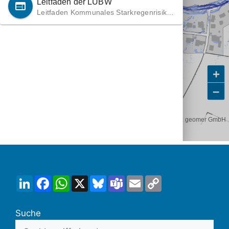
LinkedIn
Facebook
WhatsApp
X
Bluesky
Teams
Email
Copy
Link
Suche