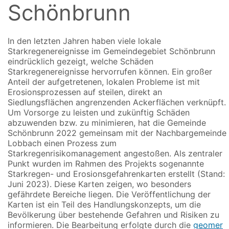
Schönbrunn
Zum
Inhalt
springen
In den letzten Jahren haben viele lokale
Starkregenereignisse im Gemeindegebiet Schönbrunn
eindrücklich gezeigt, welche Schäden
Starkregenereignisse hervorrufen können. Ein großer
Anteil der aufgetretenen, lokalen Probleme ist mit
Erosionsprozessen auf steilen, direkt an
Siedlungsflächen angrenzenden Ackerflächen verknüpft.
Um Vorsorge zu leisten und zukünftig Schäden
abzuwenden bzw. zu minimieren, hat die Gemeinde
Schönbrunn 2022 gemeinsam mit der Nachbargemeinde
Lobbach einen Prozess zum
Starkregenrisikomanagement angestoßen. Als zentraler
Punkt wurden im Rahmen des Projekts sogenannte
Starkregen- und Erosionsgefahrenkarten erstellt (Stand:
Juni 2023). Diese Karten zeigen, wo besonders
gefährdete Bereiche liegen. Die Veröffentlichung der
Karten ist ein Teil des Handlungskonzepts, um die
Bevölkerung über bestehende Gefahren und Risiken zu
informieren. Die Bearbeitung erfolgte durch die
geomer