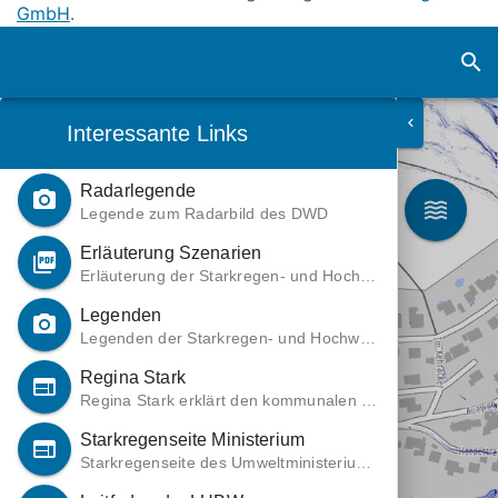
GmbH
.