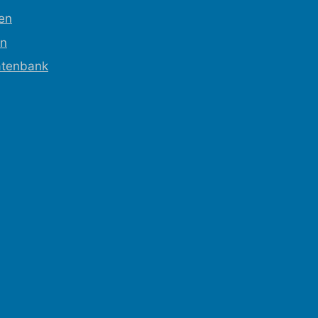
ren
en
tenbank