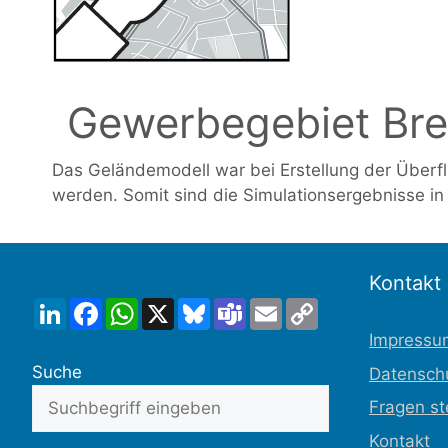
Gewerbegebiet Bre
Das Geländemodell war bei Erstellung der Überflu
werden. Somit sind die Simulationsergebnisse in 
Kontakt
LinkedIn
Facebook
WhatsApp
X
Bluesky
Teams
Email
Copy
Link
Impressu
Suche
Datensch
Fragen st
Kontakt