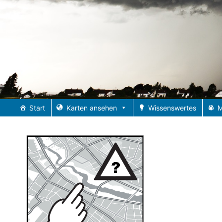
Zum
Inhalt
springen
Start
Karten ansehen
Wissenswertes
M