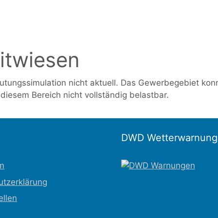
n
D
G
itwiesen
S
tungssimulation nicht aktuell. Das Gewerbegebiet konnt
diesem Bereich nicht vollständig belastbar.
DWD Wetterwarnung
m
utzerklärung
ellen