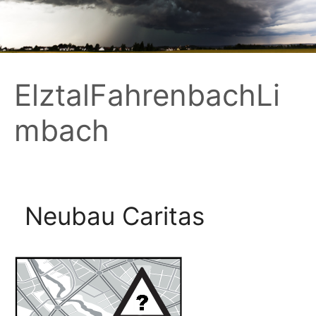
Zum
Inhalt
springen
ElztalFahrenbachLi
mbach
Neubau Caritas