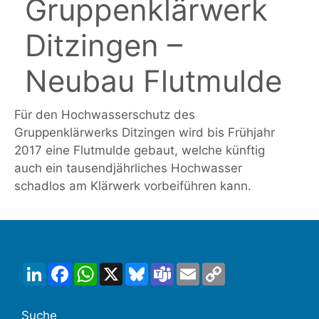
Gruppenklärwerk
Ditzingen –
Neubau Flutmulde
Für den Hochwasserschutz des
Gruppenklärwerks Ditzingen wird bis Frühjahr
2017 eine Flutmulde gebaut, welche künftig
auch ein tausendjährliches Hochwasser
schadlos am Klärwerk vorbeiführen kann.
LinkedIn
Facebook
WhatsApp
X
Bluesky
Teams
Email
Copy
Link
Suche