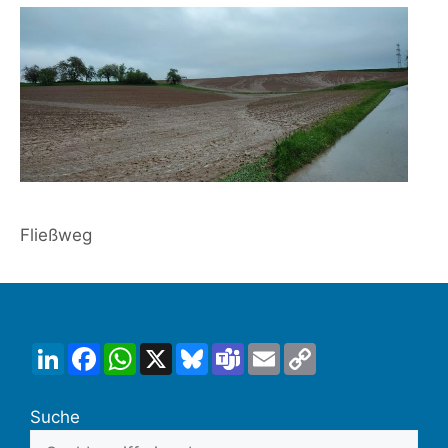
Fließweg
LinkedIn
Facebook
WhatsApp
X
Bluesky
Teams
Email
Copy
Link
Suche